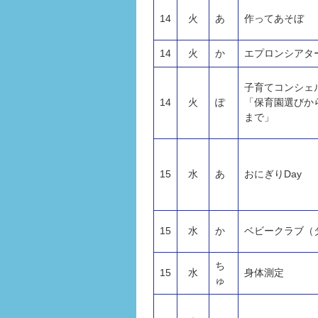
14
火
あ
作ってあそぼ
14
火
か
エプロンシアタ
子育てコンシェ
14
火
ぽ
「保育園選びか
まで」
15
水
あ
おにぎりDay
15
水
か
ベビークラブ（
ち
15
水
身体測定
ゅ