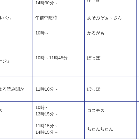
14時30分～
ルバム
午前中随時
あそぶぞぉ～さん
10時～
かるがも
10時～11時45分
ぽっぽ
ージ」
よる読み聞か
11時10分～
ぽっぽ
10時～
ス
コスモス
13時15分～
11時15分～
ちゅんちゅん
14時15分～