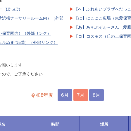
催
ー（ぽっぽ）
【へ】ふれあいプラザへだっ
片浜桜ナーサリールーム内）（外部
【に】にこにこ広場（恵愛保
【あ】あそぶぞぉ～さん（愛
い保育園内）（外部リンク）
【コ】コスモス（丘の上保育
ェルぬまづ5階）（外部リンク）
お願いします
すので、ご了承ください
令和8年度
6月
7月
8月
事名
時間
場所