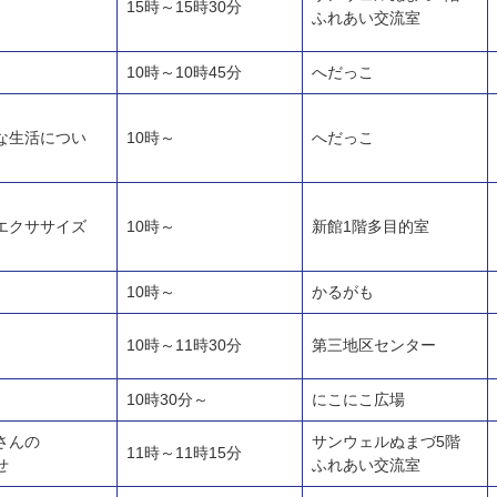
15時～15時30分
ふれあい交流室
10時～10時45分
へだっこ
な生活につい
10時～
へだっこ
エクササイズ
10時～
新館1階多目的室
10時～
かるがも
10時～11時30分
第三地区センター
10時30分～
にこにこ広場
さんの
サンウェルぬまづ5階
11時～11時15分
せ
ふれあい交流室