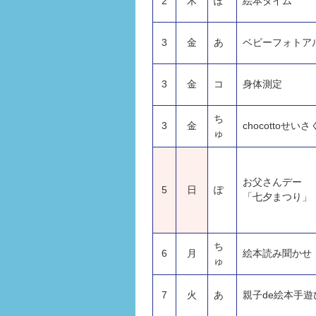
2
木
ぽ
絵本タイム
3
金
あ
ベビーフォトア
3
金
コ
身体測定
ち
3
金
chocottoせいさ
ゅ
お父さんデー
5
日
ぽ
「七夕まつり」
ち
6
月
絵本読み聞かせ
ゅ
7
火
あ
親子de絵本手遊