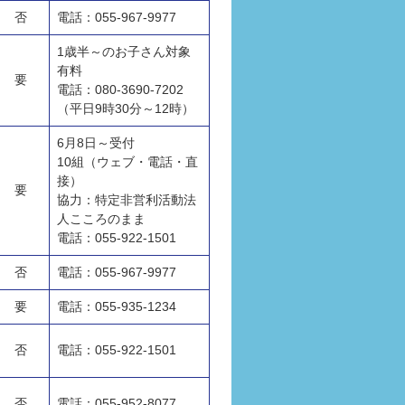
否
電話：055-967-9977
1歳半～のお子さん対象
有料
要
電話：080-3690-7202
（平日9時30分～12時）
6月8日～受付
10組（ウェブ・電話・直
接）
要
協力：特定非営利活動法
人こころのまま
電話：055-922-1501
否
電話：055-967-9977
要
電話：055-935-1234
否
電話：055-922-1501
否
電話：055-952-8077