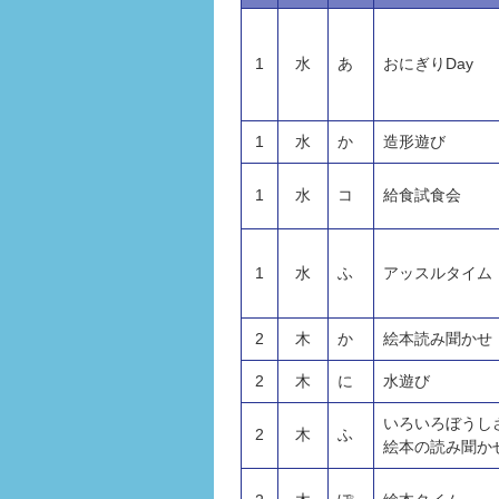
1
水
あ
おにぎりDay
1
水
か
造形遊び
1
水
コ
給食試食会
1
水
ふ
アッスルタイム
2
木
か
絵本読み聞かせ
2
木
に
水遊び
いろいろぼうし
2
木
ふ
絵本の読み聞か