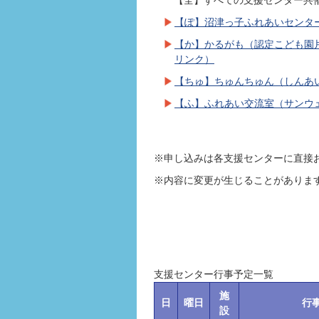
【全】すべての支援センター共
【ぽ】沼津っ子ふれあいセンタ
【か】かるがも（認定こども園
リンク）
【ちゅ】ちゅんちゅん（しんあ
【ふ】ふれあい交流室（サンウ
※申し込みは各支援センターに直接
※内容に変更が生じることがありま
支援センター行事予定一覧
施
日
曜日
行
設