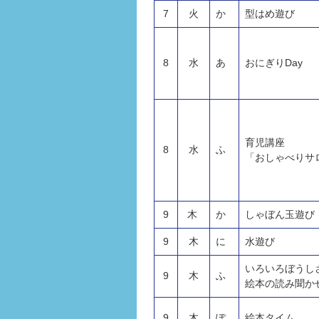
7
火
か
型はめ遊び
8
水
あ
おにぎりDay
育児講座
8
水
ふ
「おしゃべりサ
9
木
か
しゃぼん玉遊び
9
木
に
水遊び
いろいろぼうし
9
木
ふ
絵本の読み聞か
9
木
ぽ
絵本タイム