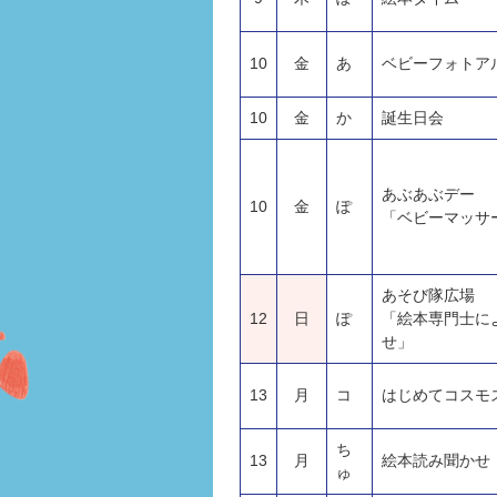
10
金
あ
ベビーフォトア
10
金
か
誕生日会
あぶあぶデー
10
金
ぽ
「ベビーマッサ
あそび隊広場
12
日
ぽ
「絵本専門士に
せ」
13
月
コ
はじめてコスモ
ち
13
月
絵本読み聞かせ
ゅ