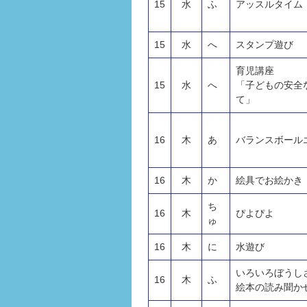
15
水
ふ
アッスルタイム
15
水
へ
スタンプ遊び
育児講座
15
水
へ
「子どもの安全
て」
16
木
あ
バランスボール
16
木
か
絵具でお絵かき
ち
16
木
ぴよぴよ
ゅ
16
木
に
水遊び
いろいろぼうし
16
木
ふ
絵本の読み聞か