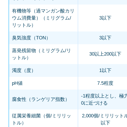
有機物等（過マンガン酸カリ
ウム消費量）（ミリグラム/
3以下
リットル）
臭気強度（TON）
3以下
蒸発残留物（ミリグラム/リ
30以上200以下
ットル）
濁度（度）
1以下
pH値
7.5程度
-1程度以上とし、極
腐食性（ランゲリア指数）
0に近づける
従属栄養細菌（個/ミリリッ
2,000個/ミリリット
トル）
以下