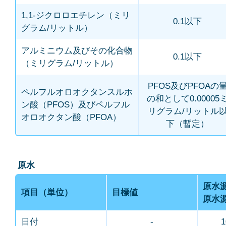
1,1-ジクロロエチレン（ミリ
0.1以下
グラム/リットル）
アルミニウム及びその化合物
0.1以下
（ミリグラム/リットル）
PFOS及びPFOAの
ペルフルオロオクタンスルホ
の和として0.00005
ン酸（PFOS）及びペルフル
リグラム/リットル
オロオクタン酸（PFOA）
下（暫定）
原水
原水
項目（単位）
目標値
原水
日付
-