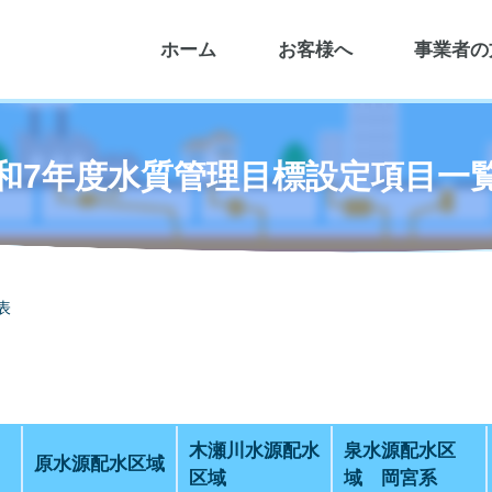
ホーム
お客様へ
事業者の
和7年度水質管理目標設定項目一
表
木瀬川水源配水
泉水源配水区
原水源配水区域
区域
域 岡宮系