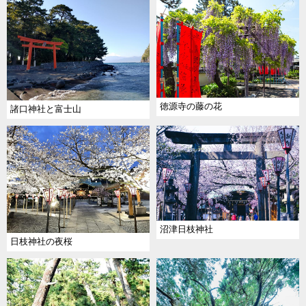
徳源寺の藤の花
諸口神社と富士山
沼津日枝神社
日枝神社の夜桜