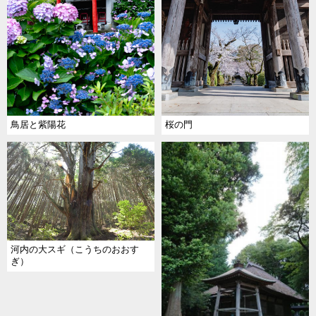
桜の門
鳥居と紫陽花
河内の大スギ（こうちのおおす
ぎ）