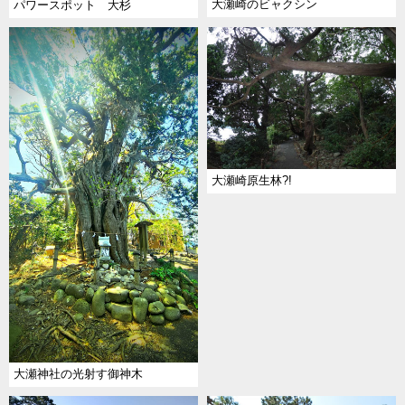
大瀬崎のビャクシン
パワースポット 大杉
大瀬崎原生林?!
大瀬神社の光射す御神木