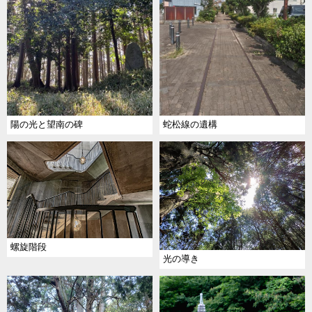
陽の光と望南の碑
蛇松線の遺構
螺旋階段
光の導き