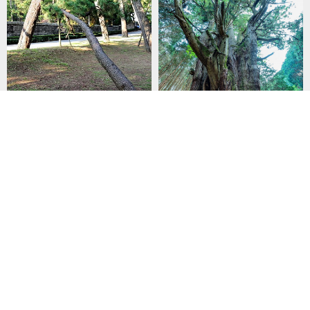
御用邸のど根性松
河内の大杉
照光寺の紫陽花