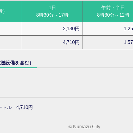
1日
午前・半日
者）
8時30分～17時
8時30分～12時
3,130円
1,2
4,710円
1,5
放送設備を含む）
トル 4,710円
©
Numazu City