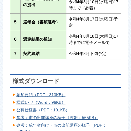
令和4年8月10日(水曜日)17
の提出
時まで（必着）
令和4年8月17日(水曜日)予
５
選考会（書類選考）
定
令和4年8月18日(木曜日)17
６
選定結果の通知
時までに電子メールで
７
契約締結
令和4年8月下旬予定
様式ダウンロード
参加要領（PDF：310KB）
様式1～7（Word：96KB）
公募仕様書（PDF：191KB）
参考：市の出前講座の様子（PDF：565KB）
参考：成年者向け・市の出前講座の様子（PDF：