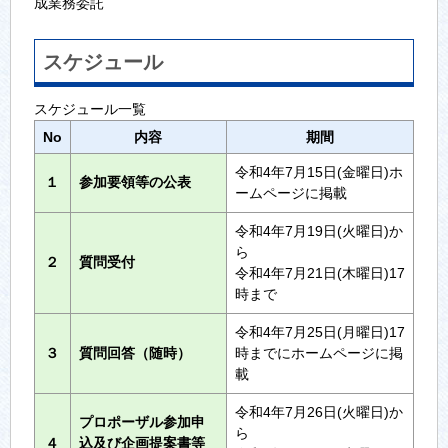
成業務委託
スケジュール
スケジュール一覧
No
内容
期間
令和4年7月15日(金曜日)ホ
１
参加要領等の公表
ームページに掲載
令和4年7月19日(火曜日)か
ら
２
質問受付
令和4年7月21日(木曜日)17
時まで
令和4年7月25日(月曜日)17
３
質問回答（随時）
時までにホームページに掲
載
令和4年7月26日(火曜日)か
プロポーザル参加申
ら
４
込及び企画提案書等