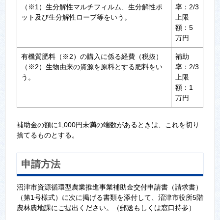
（※1）生分解性マルチフィルム、生分解性ポ
率：2/3
ット及び生分解性ロープ等をいう。
上限
額：5
万円
有機質肥料（※2）の購入に係る経費（税抜）
補助
（※2）生物由来の資源を原料とする肥料をい
率：2/3
う。
上限
額：1
万円
補助金の額に1,000円未満の端数があるときは、これを切り
捨てるものとする。
申請方法
沼津市資源循環型農業推進事業補助金交付申請書（請求書）
（第1号様式）に次に掲げる書類を添付して、沼津市役所5階
農林農地課にご提出ください。（郵送もしくは窓口持参）