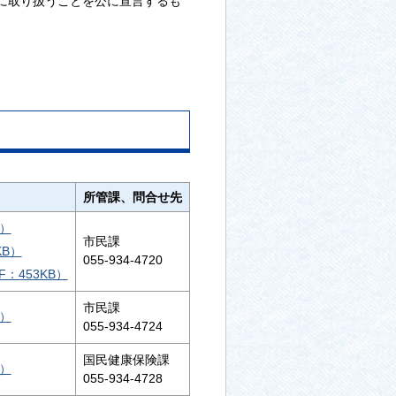
に取り扱うことを公に宣言するも
所管課、問合せ先
B）
市民課
KB）
055-934-4720
：453KB）
市民課
B）
055-934-4724
国民健康保険課
B）
055-934-4728