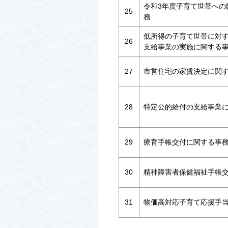
令和3年度子育て世帯への
25
務
低所得の子育て世帯に対
26
支給事業の実施に関する
27
市営住宅の家賃決定に関
28
特定公的給付の支給事業
29
療育手帳交付に関する事
30
精神障害者保健福祉手帳
31
物価高対応子育て応援手