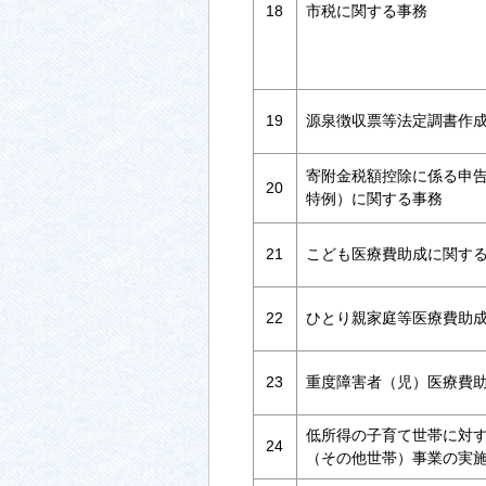
18
市税に関する事務
19
源泉徴収票等法定調書作
寄附金税額控除に係る申
20
特例）に関する事務
21
こども医療費助成に関す
22
ひとり親家庭等医療費助
23
重度障害者（児）医療費
低所得の子育て世帯に対
24
（その他世帯）事業の実