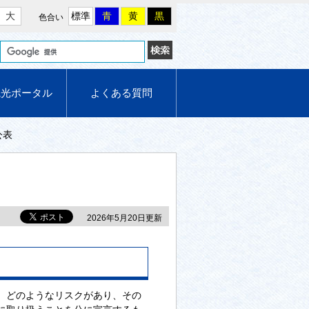
大
標準
青
黄
黒
色合い
観光ポータル
よくある質問
公表
2026年5月20日更新
、どのようなリスクがあり、その