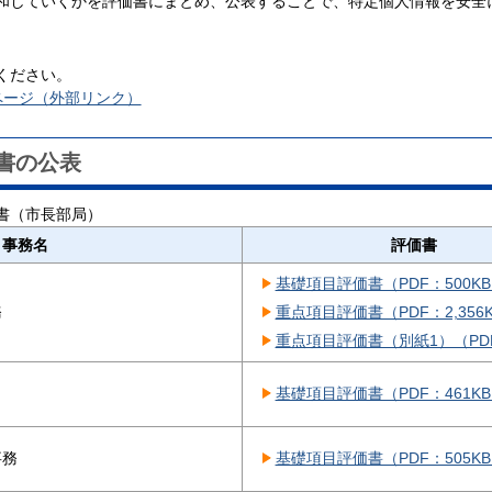
和していくかを評価書にまとめ、公表することで、特定個人情報を安全
ください。
ページ（外部リンク）
書の公表
書（市長部局）
事務名
評価書
基礎項目評価書（PDF：500K
務
重点項目評価書（PDF：2,356
重点項目評価書（別紙1）（PDF
基礎項目評価書（PDF：461K
事務
基礎項目評価書（PDF：505K