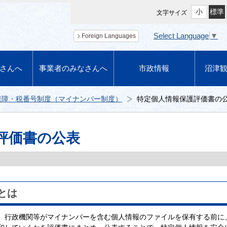
小
標準
文字サイズ
Select Language
▼
Foreign Languages
さんへ
事業者のみなさんへ
市政情報
沼津
保障・税番号制度（マイナンバー制度）
特定個人情報保護評価書の
評価書の公表
とは
、行政機関等がマイナンバーを含む個人情報のファイルを保有する前に