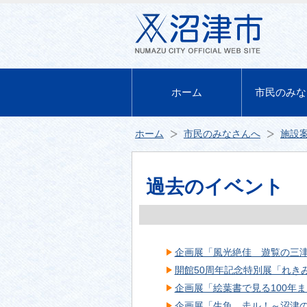
ホーム
市民のみな
ホーム
市民のみなさんへ
施設
過去のイベント
企画展「風光絶佳 遊覧の三
開館50周年記念特別展「れき
企画展「絵葉書で見る100年
企画展「生魚、走ル！～沼津