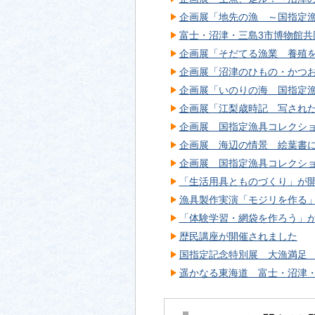
企画展「地先の漁 ～国指定
富士・沼津・三島3市博物館
企画展「そだてる漁業 養殖
企画展「沼津のひもの・かつ
企画展「いのりの海 国指定
企画展「江梨歳時記 写され
企画展 国指定漁具コレクシ
企画展 海辺の情景 絵葉書
企画展 国指定漁具コレクシ
「生活用具とものづくり」が
漁具製作実演「モジリを作る
「体験学習・網袋を作ろう」
歴民講座が開催されました
国指定記念特別展 大漁満足
遥かなる東海道 富士・沼津