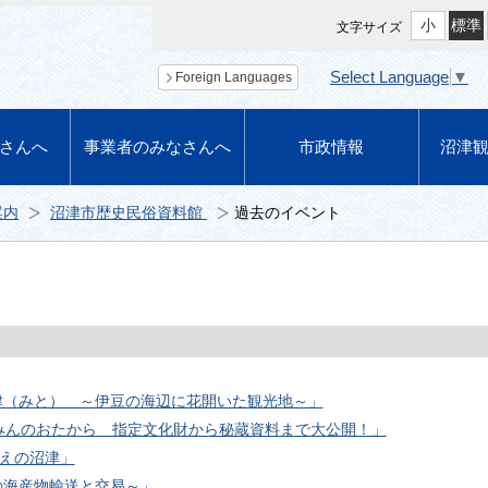
小
標準
文字サイズ
Select Language
▼
Foreign Languages
さんへ
事業者のみなさんへ
市政情報
沼津
案内
沼津市歴史民俗資料館
過去のイベント
津（みと） ～伊豆の海辺に花開いた観光地～」
みんのおたから 指定文化財から秘蔵資料まで大公開！」
まえの沼津」
の海産物輸送と交易～」