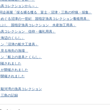
漁具コレクションから～」
共同企画展「採る捕る獲る 富士・沼津・三島の狩猟・採集」
をめぐる沼津の一世紀 国指定漁具コレクション養殖用具」
おぶし 国指定漁具コレクション 水産加工用具」
漁具コレクション 信仰・儀礼用具」
た海辺のくらし」
ョン「沼津の船大工道具」
に見る地先の漁場
ョン「船上の道具とくらし」
開催されました
」が開催されました
が開催されました
 駿河湾の漁具コレクション
・三島の記録