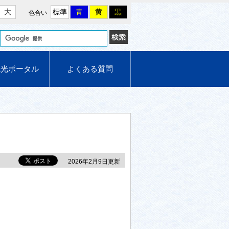
大
標準
青
黄
黒
色合い
観光ポータル
よくある質問
2026年2月9日更新