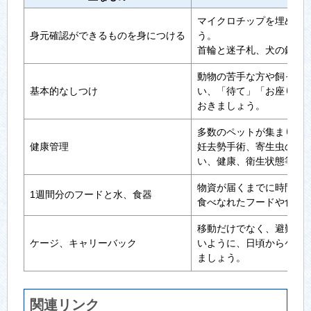
マイクロチップを埋め込
身元確認ができるものを身につける
う。
首輪と迷子札、犬の鑑札
動物の苦手な方や飼って
基本的なしつけ
い、「待て」「お座り」
おきましょう。
多数のペットが集まり、
健康管理
妊去勢手術、寄生虫の予
い、健康、衛生状態等を
物資が届くまでに時間が
1週間分のフードと水、食器
食べなれたフードや食器
移動だけでなく、避難場
ケージ、キャリーバック
いように、日頃からケー
ましょう。
関連リンク