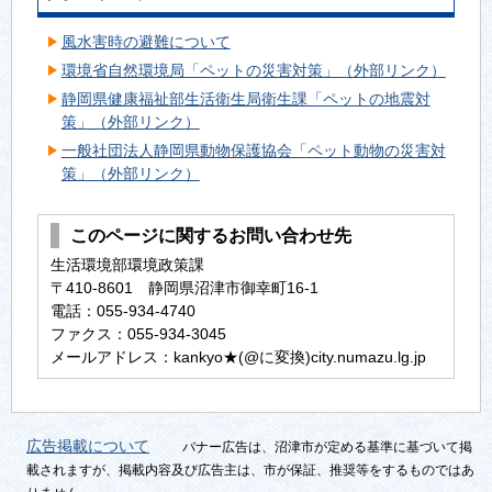
風水害時の避難について
環境省自然環境局「ペットの災害対策」（外部リンク）
静岡県健康福祉部生活衛生局衛生課「ペットの地震対
策」（外部リンク）
一般社団法人静岡県動物保護協会「ペット動物の災害対
策」（外部リンク）
このページに関するお問い合わせ先
生活環境部環境政策課
〒410-8601 静岡県沼津市御幸町16-1
電話：055-934-4740
ファクス：055-934-3045
メールアドレス：kankyo★(@に変換)city.numazu.lg.jp
広告掲載について
バナー広告は、沼津市が定める基準に基づいて掲
載されますが、掲載内容及び広告主は、市が保証、推奨等をするものではあ