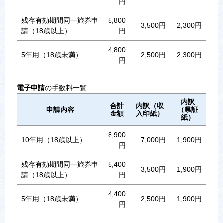
円
残存有効期間同一旅券申
5,800
3,500円
2,300円
請（18歳以上）
円
4,800
5年用（18歳未満）
2,500円
2,300円
円
電子申請
の手数料一覧
内訳
合計
内訳（収
申請内容
（県証
金額
入印紙）
紙）
8,900
10年用（18歳以上）
7,000円
1,900円
円
残存有効期間同一旅券申
5,400
3,500円
1,900円
請（18歳以上）
円
4,400
5年用（18歳未満）
2,500円
1,900円
円