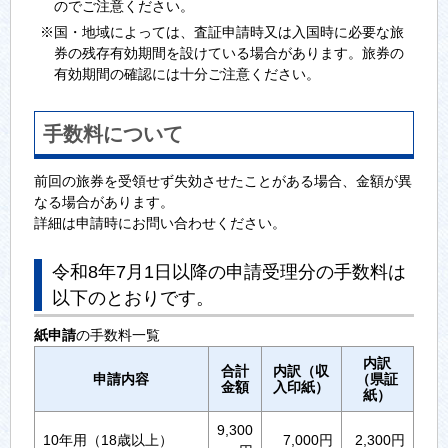
のでご注意ください。
※国・地域によっては、査証申請時又は入国時に必要な旅
券の残存有効期間を設けている場合があります。旅券の
有効期間の確認には十分ご注意ください。
手数料について
前回の旅券を受領せず失効させたことがある場合、金額が異
なる場合があります。
詳細は申請時にお問い合わせください。
令和8年7月1日以降の申請受理分の手数料は
以下のとおりです。
紙申請
の手数料一覧
内訳
合計
内訳（収
申請内容
（県証
金額
入印紙）
紙）
9,300
10年用（18歳以上）
7,000円
2,300円