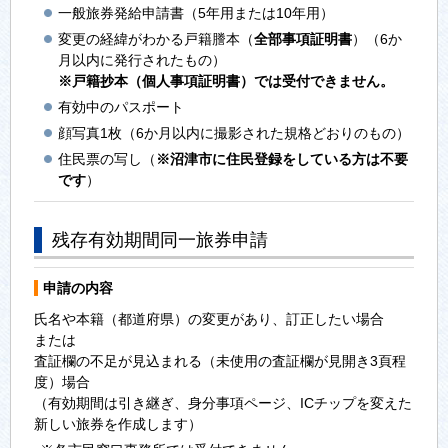
一般旅券発給申請書（5年用または10年用）
変更の経緯がわかる戸籍謄本（
全部事項証明書
）（6か
月以内に発行されたもの）
※戸籍抄本（個人事項証明書）では受付できません。
有効中のパスポート
顔写真1枚（6か月以内に撮影された規格どおりのもの）
住民票の写し（
※沼津市に住民登録をしている方は不要
です
）
残存有効期間同一旅券申請
申請の内容
氏名や本籍（都道府県）の変更があり、訂正したい場合
または
査証欄の不足が見込まれる（未使用の査証欄が見開き3頁程
度）場合
（有効期間は引き継ぎ、身分事項ページ、ICチップを変えた
新しい旅券を作成します）