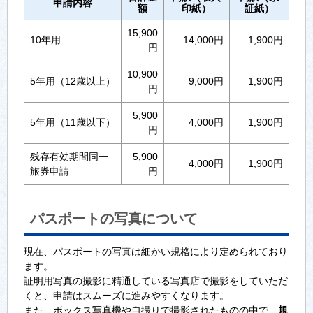
申請内容
額
印紙）
証紙）
15,900
10年用
14,000円
1,900円
円
10,900
5年用（12歳以上）
9,000円
1,900円
円
5,900
5年用（11歳以下）
4,000円
1,900円
円
残存有効期間同一
5,900
4,000円
1,900円
旅券申請
円
パスポートの写真について
現在、パスポートの写真は細かい規格により定められており
ます。
証明用写真の撮影に精通している写真店で撮影をしていただ
くと、申請はスムーズに進みやすくなります。
また、ボックス写真機や自撮りで撮影されたものの中で、
規