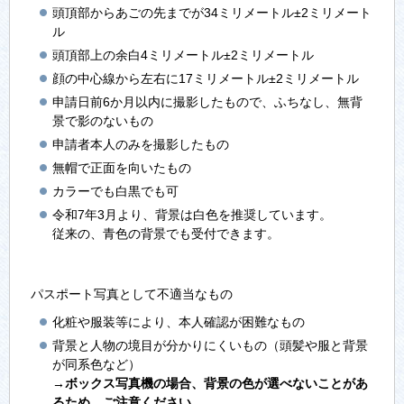
頭頂部からあごの先までが34ミリメートル±2ミリメート
ル
頭頂部上の余白4ミリメートル±2ミリメートル
顔の中心線から左右に17ミリメートル±2ミリメートル
申請日前6か月以内に撮影したもので、ふちなし、無背
景で影のないもの
申請者本人のみを撮影したもの
無帽で正面を向いたもの
カラーでも白黒でも可
令和7年3月より、背景は白色を推奨しています。
従来の、青色の背景でも受付できます。
パスポート写真として不適当なもの
化粧や服装等により、本人確認が困難なもの
背景と人物の境目が分かりにくいもの（頭髪や服と背景
が同系色など）
→ボックス写真機の場合、背景の色が選べないことがあ
るため、ご注意ください。