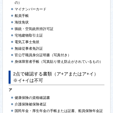
の）
マイナンバーカード
船員手帳
海技免状
猟銃・空気銃所持許可証
宅地建物取引士証
電気工事士免状
無線従事者免許証
官公庁職員身分証明書（写真付き）
身体障害者手帳（写真貼り替え防止がされているもの）
2点で確認する書類（ア+アまたはア+イ）
※イ+イは不可
ア
健康保険の資格確認書
介護保険被保険者証
国民年金・厚生年金の手帳または証書、船員保険年金証