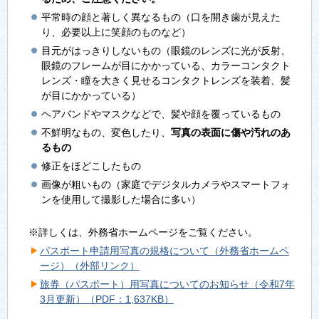
平常時の顔と著しく異なるもの（口を開き歯が見えた
り、必要以上に笑顔のものなど）
目元がはっきりしないもの（眼鏡のレンズに光が反射、
眼鏡のフレームが目にかかっている、カラーコンタクト
レンズ・瞳を大きく見せるコンタクトレンズを装着、髪
が目にかかっている）
ヘアバンドやマスクなどで、髪や顔を覆っているもの
不鮮明なもの、変色したり、
写真の表面に傷や汚れのあ
るもの
修正をほどこしたもの
画像が粗いもの（家庭でデジタルカメラやスマートフォ
ンを使用して撮影した場合に多い）
※詳しくは、外務省ホームページをご覧ください。
パスポート申請用写真の規格について（外務省ホームペ
ージ）（外部リンク）
旅券（パスポート）用写真についてのお知らせ（令和7年
3月更新）（PDF：1,637KB）