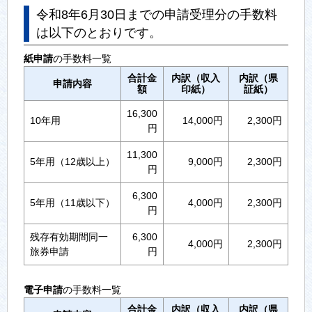
令和8年6月30日までの申請受理分の手数料
は以下のとおりです。
紙申請
の手数料一覧
合計金
内訳（収入
内訳（県
申請内容
額
印紙）
証紙）
16,300
10年用
14,000円
2,300円
円
11,300
5年用（12歳以上）
9,000円
2,300円
円
6,300
5年用（11歳以下）
4,000円
2,300円
円
残存有効期間同一
6,300
4,000円
2,300円
旅券申請
円
電子申請
の手数料一覧
合計金
内訳（収入
内訳（県