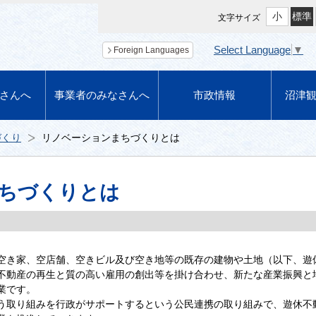
小
標準
文字サイズ
Select Language
▼
Foreign Languages
さんへ
事業者のみなさんへ
市政情報
沼津
づくり
リノベーションまちづくりとは
ちづくりとは
空き家、空店舗、空きビル及び空き地等の既存の建物や土地（以下、遊
不動産の再生と質の高い雇用の創出等を掛け合わせ、新たな産業振興と
業です。
う取り組みを行政がサポートするという公民連携の取り組みで、遊休不