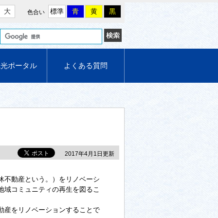
大
標準
青
黄
黒
色合い
観光ポータル
よくある質問
2017年4月1日更新
休不動産という。）をリノベーシ
地域コミュニティの再生を図るこ
動産をリノベーションすることで