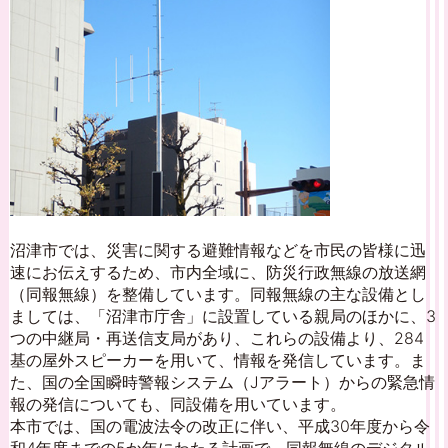
沼津市では、災害に関する避難情報などを市民の皆様に迅
速にお伝えするため、市内全域に、防災行政無線の放送網
（同報無線）を整備しています。同報無線の主な設備とし
ましては、「沼津市庁舎」に設置している親局のほかに、3
つの中継局・再送信支局があり、これらの設備より、284
基の屋外スピーカーを用いて、情報を発信しています。ま
た、国の全国瞬時警報システム（Jアラート）からの緊急情
報の発信についても、同設備を用いています。
本市では、国の電波法令の改正に伴い、平成30年度から令