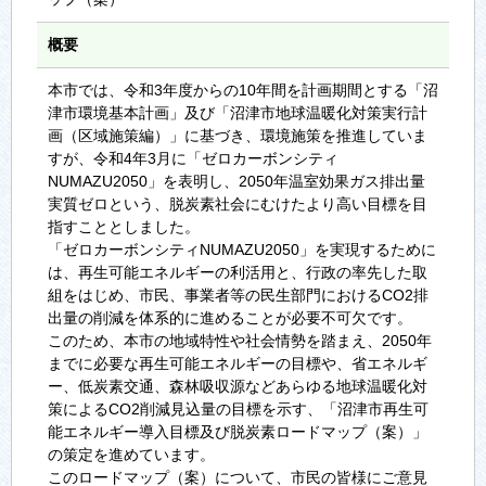
概要
本市では、令和3年度からの10年間を計画期間とする「沼
津市環境基本計画」及び「沼津市地球温暖化対策実行計
画（区域施策編）」に基づき、環境施策を推進していま
すが、令和4年3月に「ゼロカーボンシティ
NUMAZU2050」を表明し、2050年温室効果ガス排出量
実質ゼロという、脱炭素社会にむけたより高い目標を目
指すこととしました。
「ゼロカーボンシティNUMAZU2050」を実現するために
は、再生可能エネルギーの利活用と、行政の率先した取
組をはじめ、市民、事業者等の民生部門におけるCO2排
出量の削減を体系的に進めることが必要不可欠です。
このため、本市の地域特性や社会情勢を踏まえ、2050年
までに必要な再生可能エネルギーの目標や、省エネルギ
ー、低炭素交通、森林吸収源などあらゆる地球温暖化対
策によるCO2削減見込量の目標を示す、「沼津市再生可
能エネルギー導入目標及び脱炭素ロードマップ（案）」
の策定を進めています。
このロードマップ（案）について、市民の皆様にご意見