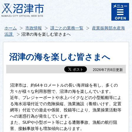
ホーム
市政情報
課ごとの業務一覧
産業振興部水産海
浜課
沼津の海を楽しむ皆さまへ
沼津の海を楽しむ皆さまへ
2026年7月8日更新
沼津市は、約64キロメートルの長い海岸線を有し、多くの
方々が様々な利用形態で、沼津の海を楽しんでいます。
近年、プレジャーボートや水上バイクなどの小型船舶等によ
る海水浴場付近での危険操縦、漁業施設（養殖いけす、定置
網等）付近での遊走や係留、投錨等により、漁業操業活動等
への迷惑行為が発生しています。
また、SUPや小型ボート等による遭難事故、漁船の航行阻
害、接触事故等も増加傾向にあります。