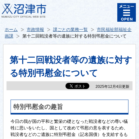
ホーム
市政情報
課ごとの業務一覧
市民福祉部福祉企
画課
第十二回戦没者等の遺族に対する特別弔慰金について
第十二回戦没者等の遺族に対す
る特別弔慰金について
2025年12月4日更新
特別弔慰金の趣旨
今日の我が国の平和と繁栄の礎となった戦没者などの尊い犠
牲に思いをいたし、国として改めて弔慰の意を表するため、
戦没者などのご遺族に特別弔慰金（記名国債）を支給するも