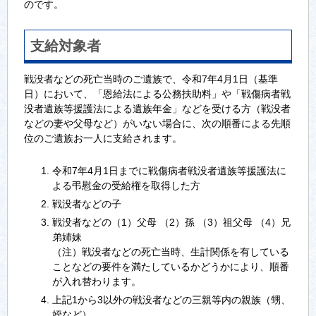
のです。
支給対象者
戦没者などの死亡当時のご遺族で、令和7年4月1日（基準
日）において、「恩給法による公務扶助料」や「戦傷病者戦
没者遺族等援護法による遺族年金」などを受ける方（戦没者
などの妻や父母など）がいない場合に、次の順番による先順
位のご遺族お一人に支給されます。
令和7年4月1日までに戦傷病者戦没者遺族等援護法に
よる弔慰金の受給権を取得した方
戦没者などの子
戦没者などの（1）父母 （2）孫 （3）祖父母 （4）兄
弟姉妹
（注）戦没者などの死亡当時、生計関係を有している
ことなどの要件を満たしているかどうかにより、順番
が入れ替わります。
上記1から3以外の戦没者などの三親等内の親族（甥、
姪など）