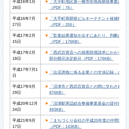
平成16年1月
「大手町地区第一種市街地再開発事業に関
28日
（PDF：76）
平成16年7月
「大手町再開発ビルキーテナント候補指名
27日
（PDF：255）
平成17年2月
「監査結果通知を出すにあたり、判断の基
15日
（PDF：176KB）
平成17年2月
「西武百貨店への損害賠償請求にかかる顧
18日
部分開示決定処分（PDF：176KB）
平成17年7月1
「出店誘致に係る企業との交渉記録」の部分開
日
平成17年9月
「沼津市と西武百貨店との間に交わされた公
29日
876KB）
平成20年12月
「沼津駅周辺総合整備事業基金の貸付依頼文
24日
493KB）
平成21年9月
「まちづくり会社の平成20年度の中間決算
17日
（PDF：143KB）