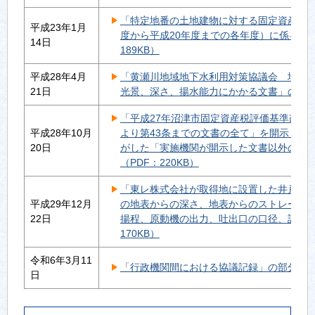
「特定地番の土地建物に対する固定資産税及
平成23年1月
度から平成20年度までの各年度）に係る公
14日
189KB）
平成28年4月
「黄瀬川地域地下水利用対策協議会 地下
21日
光景、深さ、揚水能力にかかる文書」の不開示
「平成27年沼津市固定資産税評価基準改訂
平成28年10月
より第43条までの文書の全て」を開示した
20日
がした「実施機関が開示した文書以外の文
（PDF：220KB）
「東レ株式会社が取得地に設置した井戸の
平成29年12月
の地表からの深さ、地表からのストレーナ
22日
揚程、原動機の出力、吐出口の口径、設置年
170KB）
令和6年3月11
「行政機関間における協議記録」の部分開示決
日