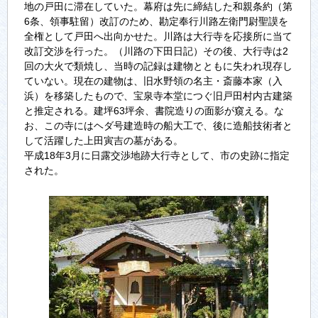
地の戸田に滞在していた。幕府は先に締結した和親条約（第
6条、領事駐留）改訂のため、勘定奉行川路左衛門尉聖謨を
全権として戸田へ出向かせた。川路は大行寺を応接所に当て
改訂交渉を行った。（川路の下田日記）その後、大行寺は2
回の大火で類焼し、当時の記録は建物とともに失われ現存し
ていない。現在の建物は、旧水野領の名主・斎藤本家（入
浜）を移築したもので、宝泉寺本堂につぐ旧戸田村内古建築
と推定される。建坪63坪余、書院造りの面影が窺える。な
お、この寺にはヘダ号建造時の船大工で、後に造船技術者と
して活躍した上田寅吉の墓がある。
平成18年3月に日露交渉地跡大行寺として、市の史跡に指定
された。