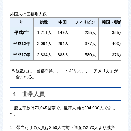
外国人の国籍別人数
年
総数
中国
フィリピン
韓国・朝鮮
平成7年
1,711人
149人
235人
355人
平成12年
2,094人
294人
377人
403人
平成17年
2,834人
683人
580人
376人
※総数には「国籍不詳」、「イギリス」、「アメリカ」が
含まれる。
4 世帯人員
一般世帯数は79,045世帯で、世帯人員は204,936人であっ
た。
1世帯当たりの人員は2.59人で前回調査の2.70人より減少、