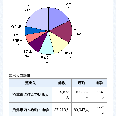
流出人口詳細
流出先
総数
通勤
通学
115,878
106,537
9,341
沼津市に住んでいる人
人
人
人
6,271
沼津市内へ通勤・通学
87,218人
80,947人
人