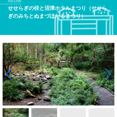
No.096
せせらぎの径と沼津ホタルまつり（せせら
ぎのみちとぬまづほたるまつり）