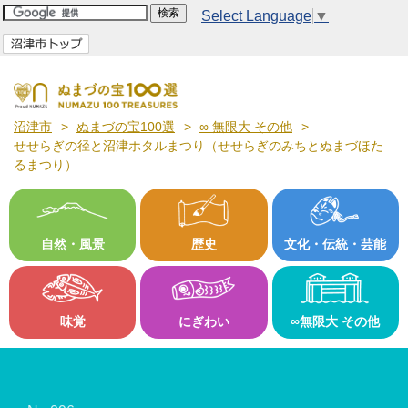
Select Language
▼
沼津市
ぬまづの宝100選
∞ 無限大 その他
せせらぎの径と沼津ホタルまつり（せせらぎのみちとぬまづほた
るまつり）
自然・風景
歴史
文化・伝統・芸能
味覚
にぎわい
∞無限大 その他