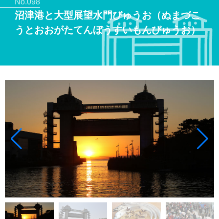
No.098
沼津港と大型展望水門びゅうお（ぬまづこ
うとおおがたてんぼうすいもんびゅうお）