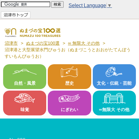
Select Language
▼
沼津市
ぬまづの宝100選
∞ 無限大 その他
沼津港と大型展望水門びゅうお（ぬまづこうとおおがたてんぼう
すいもんびゅうお）
自然・風景
歴史
文化・伝統・芸能
味覚
にぎわい
∞無限大 その他