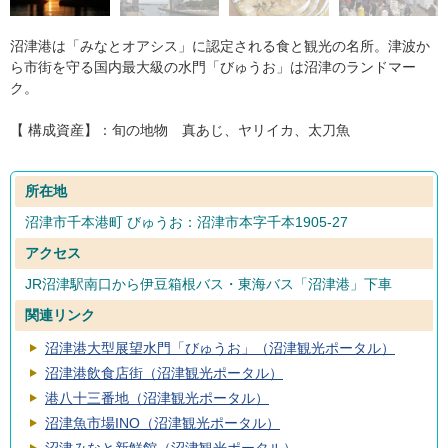
沼津港は「みなとオアシス」に認定される食と観光の名所。津波か
ら市街を守る国内最大級の水門「びゅうお」は沼津のランドマー
ク。
【 構成資産】：旬の地物 真あじ、ヤリイカ、太刀魚
所在地
沼津市千本港町 びゅうお：沼津市本字千本1905-27
アクセス
JR沼津駅南口から伊豆箱根バス・東海バス「沼津港」下車
関連リンク
沼津港大型展望水門「びゅうお」（沼津観光ポータル）
沼津港飲食店街（沼津観光ポータル）
港八十三番地（沼津観光ポータル）
沼津魚市場INO（沼津観光ポータル）
沼津みなと新鮮館（沼津観光ポータル）