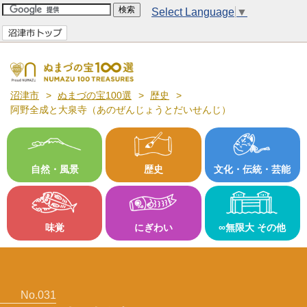
Select Language
▼
沼津市
ぬまづの宝100選
歴史
阿野全成と大泉寺（あのぜんじょうとだいせんじ）
自然・風景
歴史
文化・伝統・芸能
味覚
にぎわい
∞無限大 その他
No.031