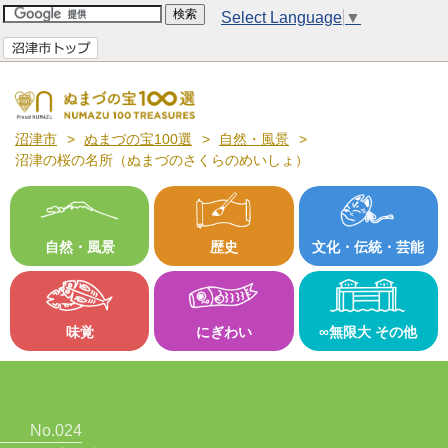
Select Language
▼
沼津市
ぬまづの宝100選
自然・風景
沼津の桜の名所（ぬまづのさくらのめいしょ）
自然・風景
歴史
文化・伝統・芸能
味覚
にぎわい
∞無限大 その他
No.024