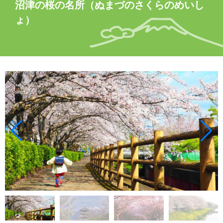
沼津の桜の名所（ぬまづのさくらのめいし
ょ）