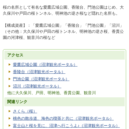
桜の名所として有名な愛鷹広域公園、香陵台、門池公園はじめ、大
久保川や戸田の桜トンネル、明神池の逆さ桜など隠れた名所も。
【構成資産】：「愛鷹広域公園」「香陵台」「門池公園」「沼川」
（その他：大久保川や戸田の桜トンネル、明神池の逆さ桜、香貫公
園の河津桜、観音川の桜など
アクセス
愛鷹広域公園（沼津観光ポータル）
香陵台（沼津観光ポータル）
門池公園（沼津観光ポータル）
沼川（沼津観光ポータル）
他に大久保川、戸田、明神池、香貫公園、観音川
関連リンク
さくら（桜）
桃色の散歩道、海色の喫茶と共に（沼津観光ポータル）
富士山と桜を見に、沼津へ行こうよ♪（沼津観光ポータル）