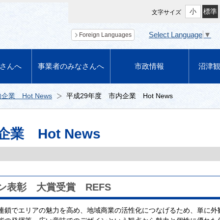
小
標準
文字サイズ
Select Language
▼
Foreign Languages
さんへ
事業者のみなさんへ
市政情報
沼津
企業 Hot News
平成29年度 市内企業 Hot News
業 Hot News
ン表彰 大賞受賞 REFS
連鎖でエリアの魅力を高め、地域商業の活性化につなげるため、単に外