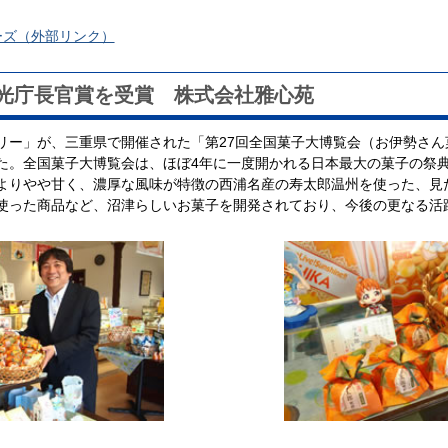
ーズ（外部リンク）
光庁長官賞を受賞 株式会社雅心苑
ー」が、三重県で開催された「第27回全国菓子大博覧会（お伊勢さん菓
た。全国菓子大博覧会は、ほぼ4年に一度開かれる日本最大の菓子の祭
よりやや甘く、濃厚な風味が特徴の西浦名産の寿太郎温州を使った、見
使った商品など、沼津らしいお菓子を開発されており、今後の更なる活