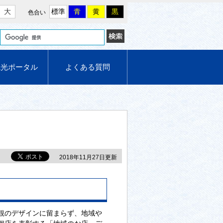
大
標準
青
黄
黒
色合い
観光ポータル
よくある質問
2018年11月27日更新
観のデザインに留まらず、地域や