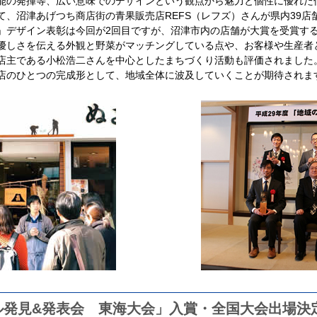
能の発揮等、広い意味でのデザインという観点から魅力と個性に優れた
て、沼津あげつち商店街の青果販売店REFS（レフズ）さんが県内39店
」デザイン表彰は今回が2回目ですが、沼津市内の店舗が大賞を受賞す
優しさを伝える外観と野菜がマッチングしている点や、お客様や生産者
店主である小松浩二さんを中心としたまちづくり活動も評価されました
店のひとつの完成形として、地域全体に波及していくことが期待されま
ル発見&発表会 東海大会」入賞・全国大会出場決