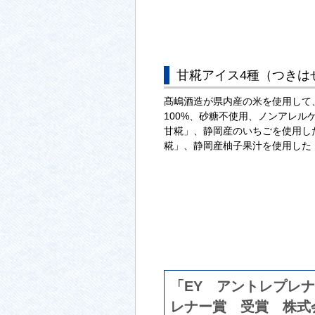
甘糀アイス4種（つきは
髙嶋酒造が県内産の米を使用して
100%、砂糖不使用、ノンアレル
甘糀」、静岡産のいちごを使用し
糀」、静岡産柚子果汁を使用した
「EY アントレプレ
レナー賞 受賞 株式