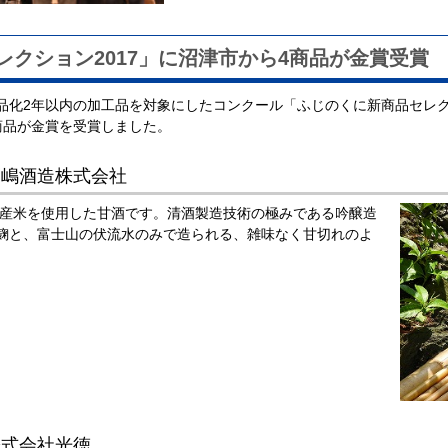
クション2017」に沼津市から4商品が金賞受賞
化2年以内の加工品を対象にしたコンクール「ふじのくに新商品セレクシ
商品が金賞を受賞しました。
髙嶋酒造株式会社
県産米を使用した甘酒です。清酒製造技術の極みである吟醸造
麹と、富士山の伏流水のみで造られる、雑味なく甘切れのよ
株式会社光徳