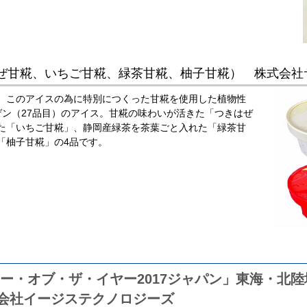
ぜ甘糀、いちご甘糀、緑茶甘糀、柚子甘糀） 株式会社
、このアイスの為に特別につくった甘糀を使用した植物性
ゲン（27品目）のアイス。甘糀の味わいが活きた「つきはぜ
た「いちご甘糀」、静岡産緑茶を茶葉ごと入れた「緑茶甘
「柚子甘糀」の4品です。
ナー・オブ・ザ・イヤー2017ジャパン」東海・北
会社イージステクノロジーズ