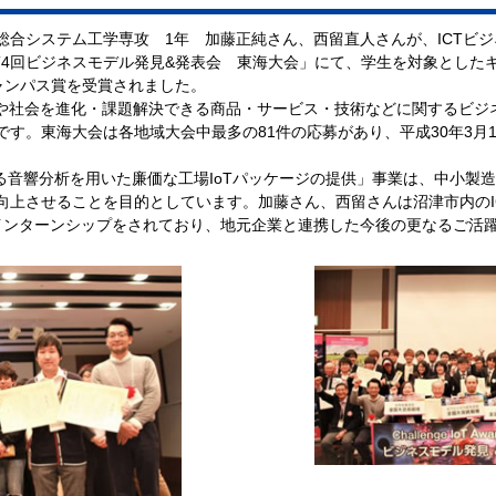
総合システム工学専攻 1年 加藤正純さん、西留直人さんが、ICTビ
d 2017「第4回ビジネスモデル発見&発表会 東海大会」にて、学生を対象
ャンパス賞を受賞されました。
域や社会を進化・課題解決できる商品・サービス・技術などに関するビジ
す。東海大会は各地域大会中最多の81件の応募があり、平成30年3月
Piによる音響分析を用いた廉価な工場IoTパッケージの提供」事業は、中小製
向上させることを目的としています。加藤さん、西留さんは沼津市内のI
インターンシップをされており、地元企業と連携した今後の更なるご活