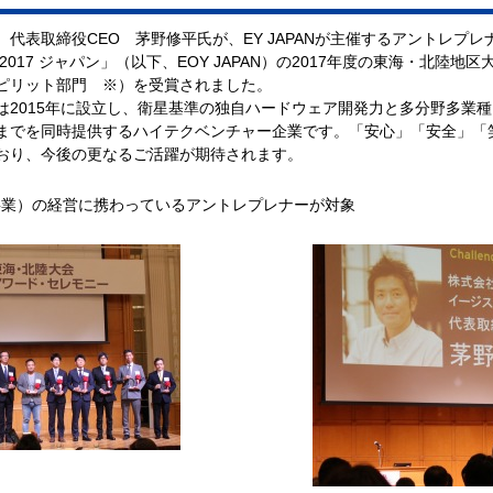
代表取締役CEO 茅野修平氏が、EY JAPANが主催するアントレプレ
017 ジャパン」（以下、EOY JAPAN）の2017年度の東海・北陸地
ピリット部門 ※）を受賞されました。
は2015年に設立し、衛星基準の独自ハードウェア開発力と多分野多業
までを同時提供するハイテクベンチャー企業です。「安心」「安全」「
おり、今後の更なるご活躍が期待されます。
事業）の経営に携わっているアントレプレナーが対象