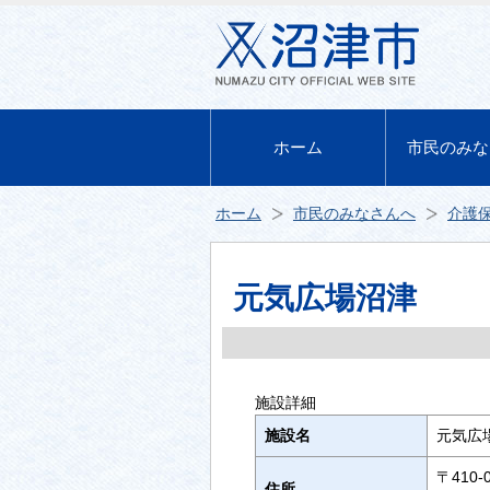
ホーム
市民のみな
ホーム
市民のみなさんへ
介護
元気広場沼津
施設詳細
施設名
元気広
〒410-
住所