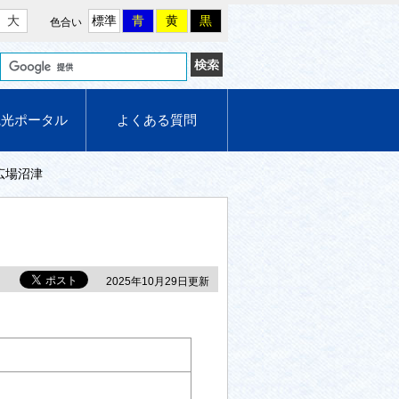
大
標準
青
黄
黒
色合い
観光ポータル
よくある質問
広場沼津
2025年10月29日更新