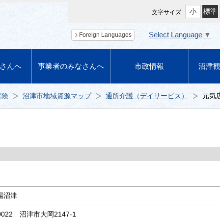
小
標準
文字サイズ
Select Language
▼
Foreign Languages
さんへ
事業者のみなさんへ
市政情報
沼津
保険
沼津市地域資源マップ
通所介護（デイサービス）
元気
場沼津
0022 沼津市大岡2147-1