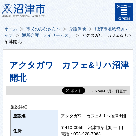
ホーム
市民のみなさんへ
介護保険
沼津市地域資源マ
ップ
通所介護（デイサービス）
アクタガワ カフェ&リハ
沼津開北
アクタガワ カフェ&リハ沼津
開北
2025年10月29日更新
施設詳細
施設名
アクタガワ カフェ&リハ沼津開北
〒410-0058 沼津市沼北町一丁目1-7
住所
電話：055-928-7083