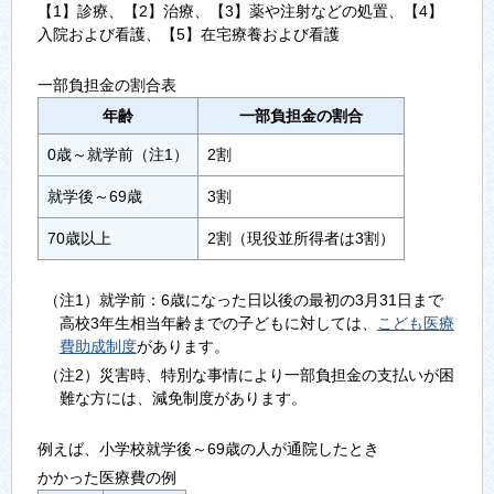
【1】診療、【2】治療、【3】薬や注射などの処置、【4】
入院および看護、【5】在宅療養および看護
一部負担金の割合表
年齢
一部負担金の割合
0歳～就学前（注1）
2割
就学後～69歳
3割
70歳以上
2割（現役並所得者は3割）
（注1）就学前：6歳になった日以後の最初の3月31日まで
高校3年生相当年齢までの子どもに対しては、
こども医療
費助成制度
があります。
（注2）災害時、特別な事情により一部負担金の支払いが困
難な方には、減免制度があります。
例えば、小学校就学後～69歳の人が通院したとき
かかった医療費の例