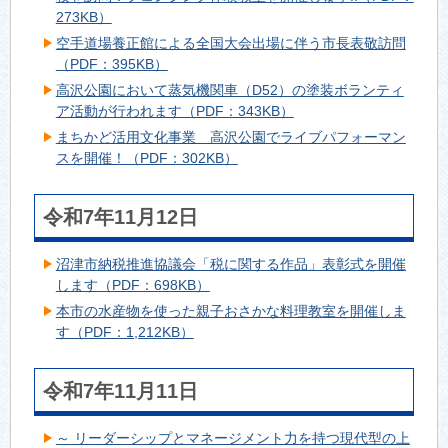
273KB）
空手道場養正館による全国大会出場に伴う市長表敬訪問
（PDF：395KB）
高沢公園において蒸気機関車（D52）の塗装ボランティ
ア活動が行われます（PDF：343KB）
まちかど活用文化事業 高沢公園でライブパフォーマン
スを開催！（PDF：302KB）
令和7年11月12日
沼津市納税推進協議会「税に関する作品」表彰式を開催
します（PDF：698KB）
本市の水産物を使った親子おさかな料理教室を開催しま
す（PDF：1,212KB）
令和7年11月11日
～ リーダーシップとマネージメント力を持つ現代型の上