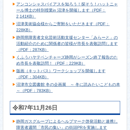
アンコンシャスバイアスを知ろう！探そう！ハットニャ
ール博士の特別授業in 沼津を開催します（PDF：
2,141KB）
沼津美術協会様からご寄附をいただきます（PDF：
228KB）
静岡県障害者文化芸術活動支援センター「みらーと」の
活動紹介のために関係者の皆様が市長を表敬訪問します
（PDF：287KB）
くふうハヤテベンチャーズ静岡がシーズン終了報告のた
め市長を表敬訪問！（PDF：229KB）
版画（キットパス）ワークショップを開催します
（PDF：304KB）
沼津市立図書館 冬の企画展 ～ 冬に読みたいこどもの本
～（PDF：783KB）
令和7年11月26日
静岡ガスグループによるヘルプマーク啓発活動と連携し
障害者週間「市民の集い」の街頭PRを実施します