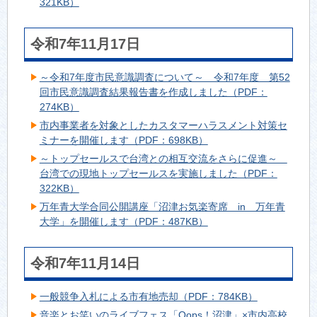
321KB）
令和7年11月17日
～令和7年度市民意識調査について～ 令和7年度 第52
回市民意識調査結果報告書を作成しました（PDF：
274KB）
市内事業者を対象としたカスタマーハラスメント対策セ
ミナーを開催します（PDF：698KB）
～トップセールスで台湾との相互交流をさらに促進～
台湾での現地トップセールスを実施しました（PDF：
322KB）
万年青大学合同公開講座「沼津お気楽寄席 in 万年青
大学」を開催します（PDF：487KB）
令和7年11月14日
一般競争入札による市有地売却（PDF：784KB）
音楽とお笑いのライブフェス「Oops！沼津」×市内高校