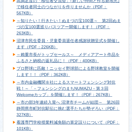
高満足度の「移住者交流会」｢新しい仲間と作る新地元｣
で移住者同士のつながりを作りませんか（PDF：
567KB）
～知りたい！行きたい！ぬまづの宝100選～ 第2回ぬま
づの宝100選巡りバスツアー開催します！（PDF：
263KB）
沼津市民生委員・児童委員退任者感謝状贈呈式を開催し
ます（PDF：226KB）
～賴重市長がトップセールス～ メディアアート作品を
ふるさと納税の返礼品に！（PDF：400KB）
プロ野球に匹敵！ニッセイ野球部による野球教室を開催
します！！（PDF：362KB）
～市内金融機関８社によるスマートフェンシング対抗
戦！～「－フェンシングのまちNUMAZU－第３回
Welcomeカップ」を開催します！（PDF：267KB）
～市の部3年連続入賞へ 沼津市チームが結団～ 第26回
静岡県市町対抗駅伝に挑む選手たちが勢ぞろい（PDF：
327KB）
看護専門学校授業料減免額の算定誤りについて（PDF：
101KB）