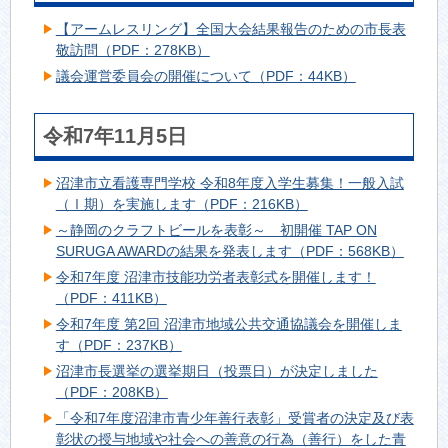
【アームレスリング】全国大会結果報告のための市長表
敬訪問（PDF：278KB）
議会運営委員会の開催について（PDF：44KB）
令和7年11月5日
沼津市立看護専門学校 令和8年度入学生募集！一般入試
（Ⅰ期）を実施します（PDF：216KB）
～静岡のクラフトビールを表彰～ 初開催 TAP ON
SURUGA AWARDの結果を発表します（PDF：568KB）
令和7年度 沼津市技能功労者表彰式を開催します！
（PDF：411KB）
令和7年度 第2回 沼津市地域公共交通協議会を開催しま
す（PDF：237KB）
沼津市長選挙の選挙期日（投票日）が決定しました
（PDF：208KB）
「令和7年度沼津市青少年善行表彰」受賞者の決定及び表
彰状の授与地域や社会への善意の行為（善行）をした青