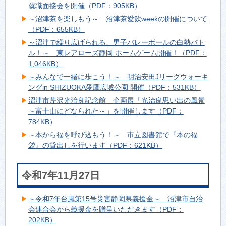
就職面接会を開催（PDF：905KB）
～沼津茶を楽しもう～ 沼津茶愛飲weekの開催について
（PDF：655KB）
～沼津で繰り広げられる、男子バレーボールの白熱バト
ル！～ 東レアローズ静岡 ホームゲーム開催！（PDF：
1,046KB）
～みんなで一緒に歩こう！～ 明治安田Jリーグウォーキ
ングin SHIZUOKA愛鷹広域公園 開催（PDF：531KB）
沼津市芹沢光治良記念館 企画展「光治良思い出の風景
～富士山にどなられた～」を開催します（PDF：
784KB）
～本から福を呼び込もう！～ 市立図書館で『本の福
袋』の貸出しを行います（PDF：621KB）
令和7年11月27日
～令和7年台風第15号災害静岡県義援金～ 沼津市自治
会連合会から義援金を贈呈いただきます（PDF：
202KB）