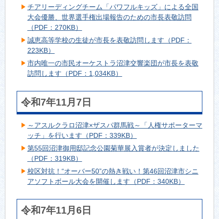
チアリーディングチーム「パワフルキッズ」による全国
大会優勝、世界選手権出場報告のための市長表敬訪問
（PDF：270KB）
誠恵高等学校の生徒が市長を表敬訪問します（PDF：
223KB）
市内唯一の市民オーケストラ沼津交響楽団が市長を表敬
訪問します（PDF：1,034KB）
令和7年11月7日
～アスルクラロ沼津×ザスパ群馬戦～「人権サポーターマ
ッチ」を行います（PDF：339KB）
第55回沼津御用邸記念公園菊華展入賞者が決定しました
（PDF：319KB）
校区対抗！“オーバー50”の熱き戦い！第46回沼津市シニ
アソフトボール大会を開催します（PDF：340KB）
令和7年11月6日