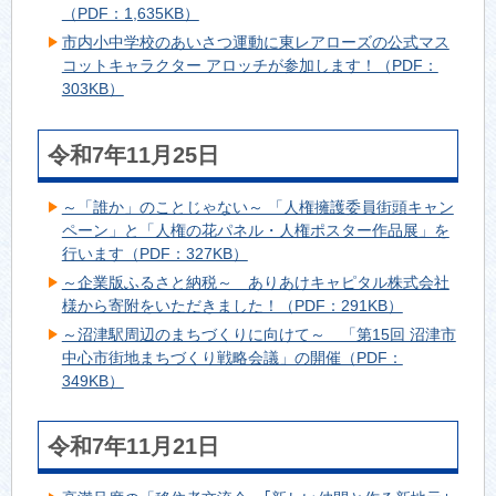
（PDF：1,635KB）
市内小中学校のあいさつ運動に東レアローズの公式マス
コットキャラクター アロッチが参加します！（PDF：
303KB）
令和7年11月25日
～「誰か」のことじゃない～ 「人権擁護委員街頭キャン
ペーン」と「人権の花パネル・人権ポスター作品展」を
行います（PDF：327KB）
～企業版ふるさと納税～ ありあけキャピタル株式会社
様から寄附をいただきました！（PDF：291KB）
～沼津駅周辺のまちづくりに向けて～ 「第15回 沼津市
中心市街地まちづくり戦略会議」の開催（PDF：
349KB）
令和7年11月21日