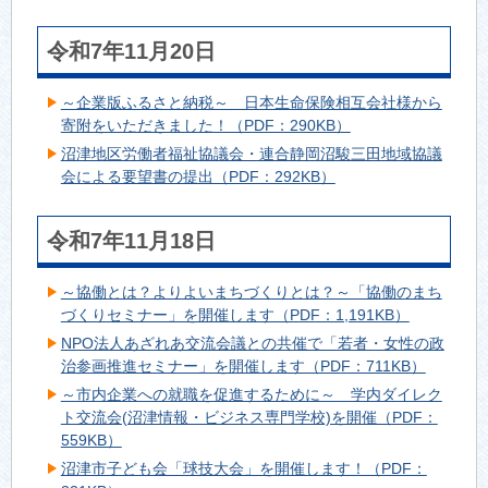
令和7年11月20日
～企業版ふるさと納税～ 日本生命保険相互会社様から
寄附をいただきました！（PDF：290KB）
沼津地区労働者福祉協議会・連合静岡沼駿三田地域協議
会による要望書の提出（PDF：292KB）
令和7年11月18日
～協働とは？よりよいまちづくりとは？～「協働のまち
づくりセミナー」を開催します（PDF：1,191KB）
NPO法人あざれあ交流会議との共催で「若者・女性の政
治参画推進セミナー」を開催します（PDF：711KB）
～市内企業への就職を促進するために～ 学内ダイレク
ト交流会(沼津情報・ビジネス専門学校)を開催（PDF：
559KB）
沼津市子ども会「球技大会」を開催します！（PDF：