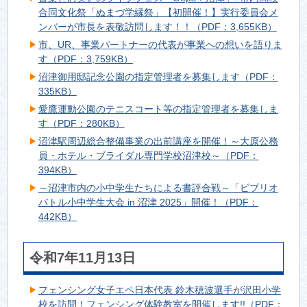
合同文化祭「ぬまづ学縁祭」【初開催！】実行委員会メ
ンバーが市長を表敬訪問します！！（PDF：3,655KB）
市、UR、事業パートナーの代表が事業への想いを語りま
す（PDF：3,759KB）
沼津御用邸記念公園の指定管理者を募集します（PDF：
335KB）
愛鷹運動公園のテニスコート等の指定管理者を募集しま
す（PDF：280KB）
沼津駅周辺総合整備事業の出前講座を開催！～大原公務
員・ホテル・ブライダル専門学校沼津校～（PDF：
394KB）
～沼津市内の小中学生たちによる書評合戦～「ビブリオ
バトル小中学生大会 in 沼津 2025」開催！（PDF：
442KB）
令和7年11月13日
フェンシング女子エペ日本代表 鈴木穂波選手が沢田小学
校を訪問！フェンシング体験教室を開催します!!（PDF：