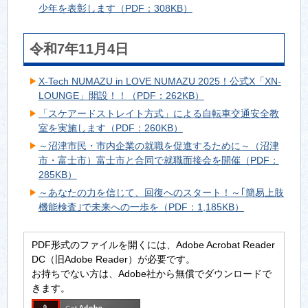
少年を表彰します（PDF：308KB）
令和7年11月4日
X-Tech NUMAZU in LOVE NUMAZU 2025！公式X「XN-
LOUNGE」開設！！（PDF：262KB）
「スケアードストレイト方式」による自転車交通安全教
室を実施します（PDF：260KB）
～沼津市民・市内企業の就職を促進するために～（沼津
市・富士市）富士市と合同で就職面接会を開催（PDF：
285KB）
～あなたの力を信じて、回復へのスタート！～｢簡易上肢
機能検査｣で未来への一歩を（PDF：1,185KB）
PDF形式のファイルを開くには、Adobe Acrobat Reader
DC（旧Adobe Reader）が必要です。
お持ちでない方は、Adobe社から無償でダウンロードで
きます。