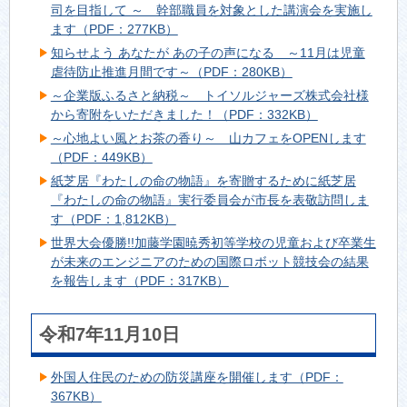
司を目指して ～ 幹部職員を対象とした講演会を実施し
ます（PDF：277KB）
知らせよう あなたが あの子の声になる ～11月は児童
虐待防止推進月間です～（PDF：280KB）
～企業版ふるさと納税～ トイソルジャーズ株式会社様
から寄附をいただきました！（PDF：332KB）
～心地よい風とお茶の香り～ 山カフェをOPENします
（PDF：449KB）
紙芝居『わたしの命の物語』を寄贈するために紙芝居
『わたしの命の物語』実行委員会が市長を表敬訪問しま
す（PDF：1,812KB）
世界大会優勝!!加藤学園暁秀初等学校の児童および卒業生
が未来のエンジニアのための国際ロボット競技会の結果
を報告します（PDF：317KB）
令和7年11月10日
外国人住民のための防災講座を開催します（PDF：
367KB）