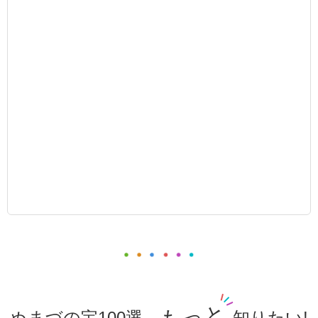
もっと
ぬまづの宝100選、
知りたい!