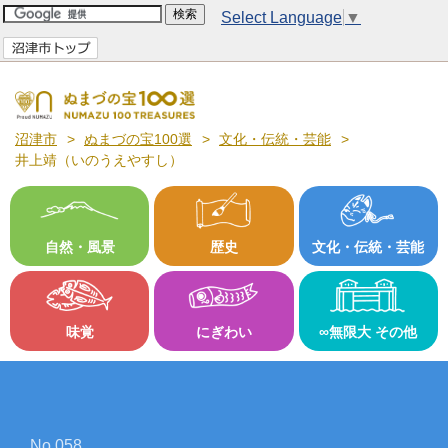
Select Language
▼
沼津市
ぬまづの宝100選
文化・伝統・芸能
井上靖（いのうえやすし）
自然・風景
歴史
文化・伝統・芸能
味覚
にぎわい
∞無限大 その他
No.058