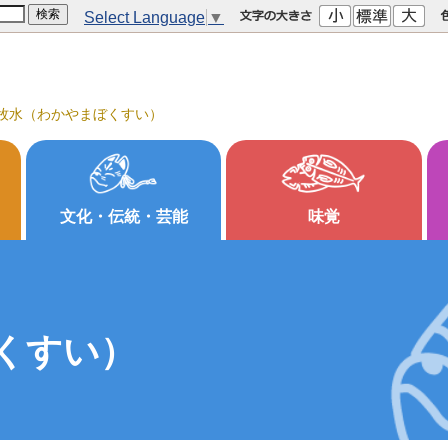
Select Language
▼
牧水（わかやまぼくすい）
文化・伝統・芸能
味覚
くすい）