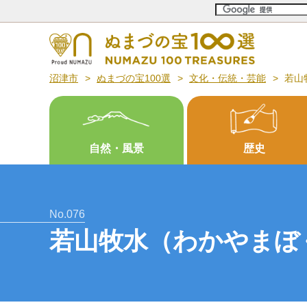
沼津市
ぬまづの宝100選
文化・伝統・芸能
若山
自然・風景
歴史
No.076
若山牧水（わかやまぼ