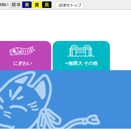
にぎわい
∞無限大 その他