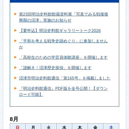
第23回明治史料館館蔵資料展「写真でみる戦後復
興期の沼津」実施のお知らせ
【要申込】明治史料館ギャラリートーク2026
「平和を考える戦争史跡めぐり」に参加しません
か
「高校生のための学芸員体験講座」を開催します
「謎解き！沼津歴史探偵」を開催します
沼津市明治史料館通信「第165号」を掲載しました
『明治史料館通信』PDF版を全号公開！【ダウン
ロード可能】
8月
日
月
火
水
木
金
土