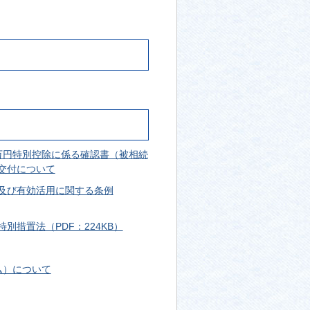
0万円特別控除に係る確認書（被相続
交付について
及び有効活用に関する条例
別措置法（PDF：224KB）
ラム）について