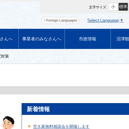
小
標準
文字サイズ
Select Language
▼
Foreign Languages
さんへ
事業者のみなさんへ
市政情報
沼津
家対策
新着情報
空き家無料相談会を開催します