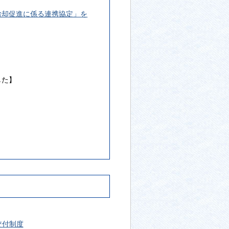
除却促進に係る連携協定」を
】
した】
加しました
交付制度