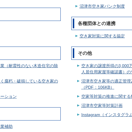
沼津市空き家バンク制度
各種団体との連携
空き家対策に関する協定
その他
事業（耐震性のない木造住宅の除
空き家の譲渡所得の3,00
人居住用家屋等確認書）の
しく腐朽・破損している空き家の
沼津市空き家等の適正管理
（PDF：106KB）
レーション
空家等対策の推進に関する特
沼津市空家等対策計画
Instagram（インスタグ
事業補助