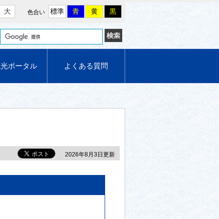
大
標準
青
黄
黒
色合い
観光ポータル
よくある質問
2026年8月3日更新