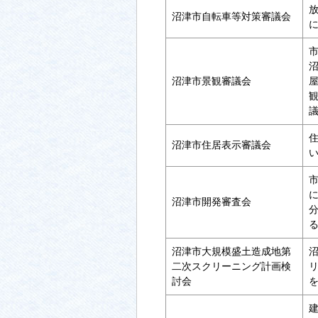
沼津市自転車等対策審議会
沼津市景観審議会
沼津市住居表示審議会
沼津市開発審査会
沼津市大規模盛土造成地第
二次スクリーニング計画検
討会