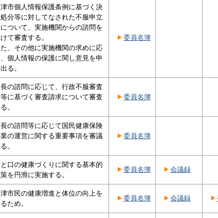
沼津市個人情報保護条例に基づく決
定処分等に対してなされた不服申立
てについて、実施機関からの諮問を
受けて審査する。
委員名簿
また、その他に実施機関の求めに応
じ、個人情報の保護に関し意見を申
し出る。
市長の諮問に応じて、行政不服審査
法等に基づく審査請求について審査
委員名簿
する。
市長の諮問等に応じて国民健康保険
事業の運営に関する重要事項を審議
委員名簿
する。
歯と口の健康づくりに関する基本的
委員名簿
会議録
施策を円滑に実施する。
沼津市民の健康増進と体位の向上を
委員名簿
会議録
図るため。