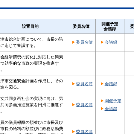
開催予定
設置目的
委員名簿
会議録
沼津市総合計画について、市長の諮
委員名簿
会議録
問に応じて審議する。
社会経済情勢の変化に対応した簡素
かつ効率的な市政の実現を推進す
る。
沼津市交通安全計画を作成し、その
委員名簿
会議録
推進を図る。
男女共同参画社会の実現に向け、男
開催予定
女共同参画推進施策を円滑に推進す
委員名簿
会議録
る。
議員の議員報酬の額並びに市長及び
副市長の給料の額並びに政務活動費
委員名簿