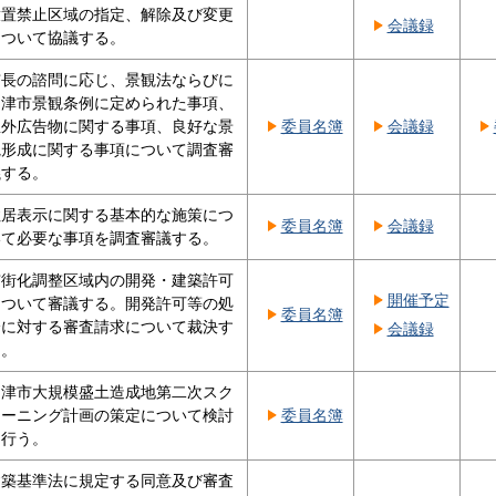
放置禁止区域の指定、解除及び変更
会議録
について協議する。
市長の諮問に応じ、景観法ならびに
沼津市景観条例に定められた事項、
屋外広告物に関する事項、良好な景
委員名簿
会議録
観形成に関する事項について調査審
議する。
住居表示に関する基本的な施策につ
委員名簿
会議録
いて必要な事項を調査審議する。
市街化調整区域内の開発・建築許可
開催予定
について審議する。開発許可等の処
委員名簿
分に対する審査請求について裁決す
会議録
る。
沼津市大規模盛土造成地第二次スク
リーニング計画の策定について検討
委員名簿
を行う。
建築基準法に規定する同意及び審査