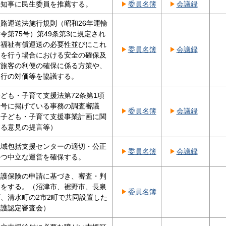
県知事に民生委員を推薦する。
委員名簿
会議録
路運送法施行規則（昭和26年運輸
令第75号）第49条第3に規定され
る福祉有償運送の必要性並びにこれ
委員名簿
会議録
らを行う場合における安全の確保及
び旅客の利便の確保に係る方策や、
運行の対価等を協議する。
ども・子育て支援法第72条第1項
各号に掲げている事務の調査審議
委員名簿
会議録
（子ども・子育て支援事業計画に関
する意見の提言等）
地域包括支援センターの適切・公正
委員名簿
会議録
かつ中立な運営を確保する。
介護保険の申請に基づき、審査・判
定をする。（沼津市、裾野市、長泉
委員名簿
、清水町の2市2町で共同設置した
介護認定審査会）