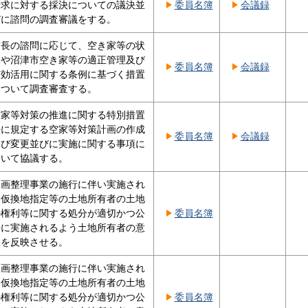
請求に対する採決についての議決並
委員名簿
会議録
びに諮問の調査審議をする。
市長の諮問に応じて、空き家等の状
況や沼津市空き家等の適正管理及び
委員名簿
会議録
有効活用に関する条例に基づく措置
について調査審査する。
空家等対策の推進に関する特別措置
法に規定する空家等対策計画の作成
委員名簿
会議録
及び変更並びに実施に関する事項に
ついて協議する。
区画整理事業の施行に伴い実施され
る仮換地指定等の土地所有者の土地
の権利等に関する処分が適切かつ公
委員名簿
平に実施されるよう土地所有者の意
見を反映させる。
区画整理事業の施行に伴い実施され
る仮換地指定等の土地所有者の土地
の権利等に関する処分が適切かつ公
委員名簿