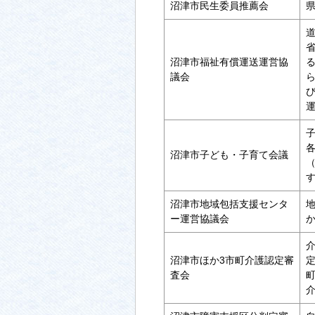
沼津市民生委員推薦会
道
省
沼津市福祉有償運送運営協
議会
子
沼津市子ども・子育て会議
沼津市地域包括支援センタ
ー運営協議会
沼津市ほか3市町介護認定審
査会
町