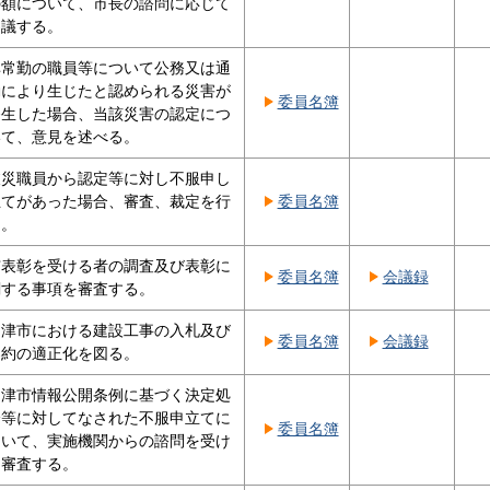
の額について、市長の諮問に応じて
審議する。
非常勤の職員等について公務又は通
勤により生じたと認められる災害が
委員名簿
発生した場合、当該災害の認定につ
いて、意見を述べる。
被災職員から認定等に対し不服申し
立てがあった場合、審査、裁定を行
委員名簿
う。
市表彰を受ける者の調査及び表彰に
委員名簿
会議録
関する事項を審査する。
沼津市における建設工事の入札及び
委員名簿
会議録
契約の適正化を図る。
沼津市情報公開条例に基づく決定処
分等に対してなされた不服申立てに
委員名簿
ついて、実施機関からの諮問を受け
て審査する。