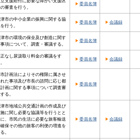
自立支援給付に必要な障がい支援区
委員名簿
分の審査を行う。
沼津市の中小企業の振興に関する協
委員名簿
会議録
議を行う。
沼津市の環境の保全及び創造に関す
委員名簿
る事項について、調査・審議する。
適正なし尿汲取り料金の審議をす
委員名簿
会議録
る。
都市計画法によりその権限に属させ
られた事項及び市長の諮問に応じ都
委員名簿
市計画に関する事項について調査審
議する。
沼津市地域公共交通計画の作成及び
実施に関し必要な協議等を行うとと
もに、市民の生活に必要な旅客輸送
委員名簿
会議録
の確保その他の旅客の利便の増進を
図る。