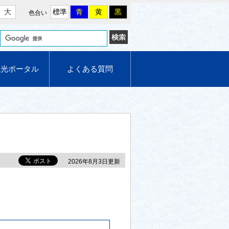
大
標準
青
黄
黒
色合い
観光ポータル
よくある質問
2026年8月3日更新